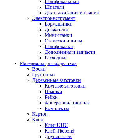
Шлифовальный
Шпатели
Для выжигания и паяния
Электроинструмент
Бормашинки
Держатели
Министанки
Стамески и пилы
Шлифовалки
Дополнения и запчасти
Расходные
Материалы для моделизма
Воски
Грунтовки
Деревянные заготовки
Круглые заготовки
Плашки
Рейки
Фанера авиационная
Комплекты
Картон
Клеи
Клеи UHU
Клей Titebond
Другие клеи