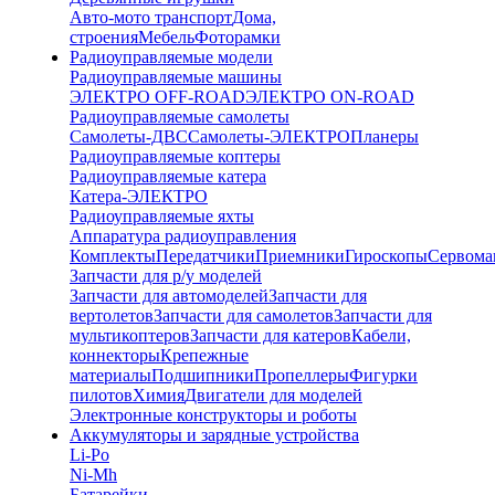
Авто-мото транспорт
Дома,
строения
Мебель
Фоторамки
Радиоуправляемые модели
Радиоуправляемые машины
ЭЛЕКТРО OFF-ROAD
ЭЛЕКТРО ON-ROAD
Радиоуправляемые самолеты
Самолеты-ДВС
Самолеты-ЭЛЕКТРО
Планеры
Радиоуправляемые коптеры
Радиоуправляемые катера
Катера-ЭЛЕКТРО
Радиоуправляемые яхты
Аппаратура радиоуправления
Комплекты
Передатчики
Приемники
Гироскопы
Сервом
Запчасти для р/у моделей
Запчасти для автомоделей
Запчасти для
вертолетов
Запчасти для самолетов
Запчасти для
мультикоптеров
Запчасти для катеров
Кабели,
коннекторы
Крепежные
материалы
Подшипники
Пропеллеры
Фигурки
пилотов
Химия
Двигатели для моделей
Электронные конструкторы и роботы
Аккумуляторы и зарядные устройства
Li-Po
Ni-Mh
Батарейки