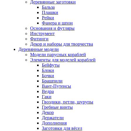
Деревянные заготовки
Бальза
Плашки
Рейки
Фанера и шпон
Основания и футляры
Инструмент
Фитинги
Декор и наборы для творчества
Деревянные модели
Модели парусных кораблей
Элементы для моделей кораблей
Бейфуты
Блоки
Бочки
Брашпили
Вант-Путенсы
Ведра
Гаки
Гвоздики, петли, шурупы
Гребные винты
Декор
Держатели
Дополнения
Заготовки для вёсел