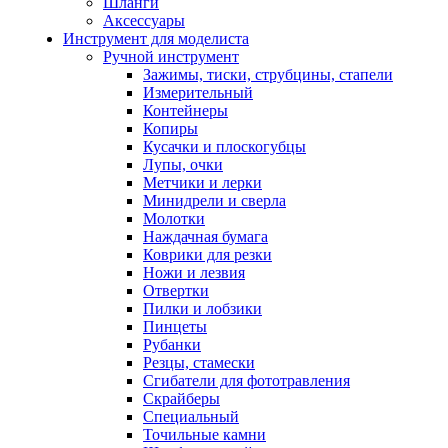
Шланги
Аксессуары
Инструмент для моделиста
Ручной инструмент
Зажимы, тиски, струбцины, стапели
Измерительный
Контейнеры
Копиры
Кусачки и плоскогубцы
Лупы, очки
Метчики и лерки
Минидрели и сверла
Молотки
Наждачная бумага
Коврики для резки
Ножи и лезвия
Отвертки
Пилки и лобзики
Пинцеты
Рубанки
Резцы, стамески
Сгибатели для фототравления
Скрайберы
Специальный
Точильные камни