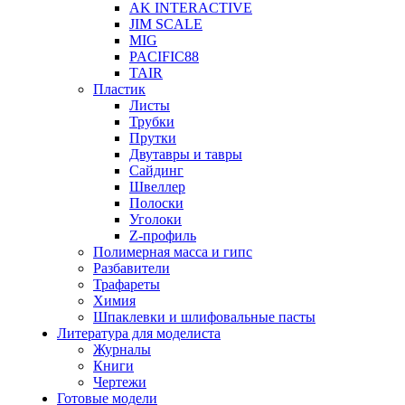
AK INTERACTIVE
JIM SCALE
MIG
PACIFIC88
TAIR
Пластик
Листы
Трубки
Прутки
Двутавры и тавры
Сайдинг
Швеллер
Полоски
Уголоки
Z-профиль
Полимерная масса и гипс
Разбавители
Трафареты
Химия
Шпаклевки и шлифовальные пасты
Литература для моделиста
Журналы
Книги
Чертежи
Готовые модели