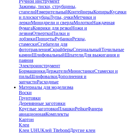
Ручной инструмент
Зажимы, тиски, струбцины,
стапели
Измерительный
Контейнеры
Копиры
Кусачки
и плоскогубцы
Лупы, очки
Метчики и
лерки
Минидрели и сверла
Молотки
Наждачная
бумага
Коврики для резки
Ножи и
лезвия
Отвертки
Пилки и
лобзики
Пинцеты
Рубанки
Резцы,
стамески
Сгибатели для
фототравления
Скрайберы
Специальный
Точильные
камни
Шлифовальный
Шпатели
Для выжигания и
паяния
Электроинструмент
Бормашинки
Держатели
Министанки
Стамески и
пилы
Шлифовалки
Дополнения и
запчасти
Расходные
Материалы для моделизма
Воски
Грунтовки
Деревянные заготовки
Круглые заготовки
Плашки
Рейки
Фанера
авиационная
Комплекты
Картон
Клеи
Клеи UHU
Клей Titebond
Другие клеи