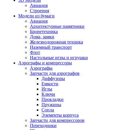
3D Модели
Авиация
Строения
Модели из бумаги
Авиация
Архитектурные памятники
Бронетехника
Дома, замки
Железнодорожная техника
Наземный транспорт
Флот
Настольные игры и игрушки
Аэрографы и компрессоры
Аэрографы
Запчасти для аэрографов
Диффузоры
Емкости
Иглы
Ключи
Прокладки
Пружины
Сопла
Элементы корпуса
Запчасти для компрессоров
Переходники