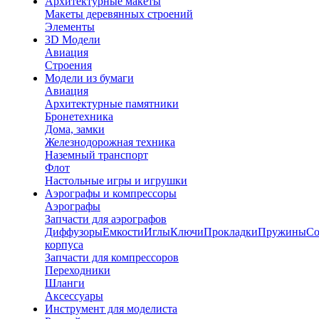
Архитектурные макеты
Макеты деревянных строений
Элементы
3D Модели
Авиация
Строения
Модели из бумаги
Авиация
Архитектурные памятники
Бронетехника
Дома, замки
Железнодорожная техника
Наземный транспорт
Флот
Настольные игры и игрушки
Аэрографы и компрессоры
Аэрографы
Запчасти для аэрографов
Диффузоры
Емкости
Иглы
Ключи
Прокладки
Пружины
Со
корпуса
Запчасти для компрессоров
Переходники
Шланги
Аксессуары
Инструмент для моделиста