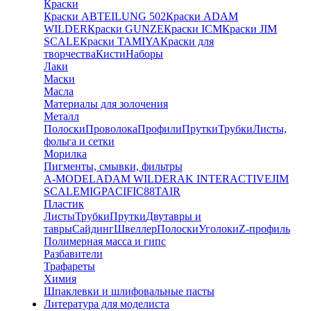
Краски
Краски ABTEILUNG 502
Краски ADAM
WILDER
Краски GUNZE
Краски ICM
Краски JIM
SCALE
Краски TAMIYA
Краски для
творчества
Кисти
Наборы
Лаки
Маски
Масла
Материалы для золочения
Металл
Полоски
Проволока
Профили
Прутки
Трубки
Листы,
фольга и сетки
Морилка
Пигменты, смывки, фильтры
A-MODEL
ADAM WILDER
AK INTERACTIVE
JIM
SCALE
MIG
PACIFIC88
TAIR
Пластик
Листы
Трубки
Прутки
Двутавры и
тавры
Сайдинг
Швеллер
Полоски
Уголоки
Z-профиль
Полимерная масса и гипс
Разбавители
Трафареты
Химия
Шпаклевки и шлифовальные пасты
Литература для моделиста