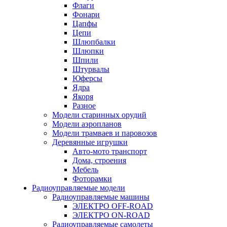
Флаги
Фонари
Цапфы
Цепи
Шлюпбалки
Шлюпки
Шпили
Штурвалы
Юферсы
Ядра
Якоря
Разное
Модели старинных орудий
Модели аэропланов
Модели трамваев и паровозов
Деревянные игрушки
Авто-мото транспорт
Дома, строения
Мебель
Фоторамки
Радиоуправляемые модели
Радиоуправляемые машины
ЭЛЕКТРО OFF-ROAD
ЭЛЕКТРО ON-ROAD
Радиоуправляемые самолеты