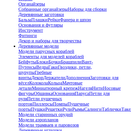
Органайзеры
Собранные органайзеры
Наборы для сборки
Деревянные заготовки
Бальза
Плашки
Рейки
Фанера и шпон
Основания и футляры
Инструмент
Фитинги
Декор и наборы для творчества
Деревянные модели
Модели парусных кораблей
Элементы для моделей кораблей
Бейфуты
Блоки
Бочки
Брашпили
Вант-
Путенсы
Ведра
Гаки
Гвоздики, петли,
шурупы
Гребные
винты
Декор
Держатели
Дополнения
Заготовки для
вёсел
Колокола
Кольца
Мачтовые
детали
Миниатюрный крепеж
Нагеля
Нити
Носовые
фигуры
Обшивка
Основания
Паруса
Петли для
руля
Петли пушечных
портов
Пиллерсы
Помпы
Пушечные
порты
Пушки
Решетки
Рули
Рымы
Салинги
Таблички
Так
Модели старинных орудий
Модели аэропланов
Модели трамваев и паровозов
Деревянные игрушки