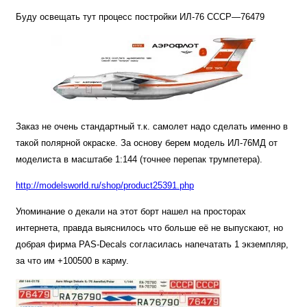
Буду освещать тут процесс постройки ИЛ-76 СССР—76479
Заказ не очень стандартный т.к. самолет надо сделать именно в
такой полярной окраске. За основу берем модель ИЛ-76МД от
моделиста в масштабе 1:144 (точнее перепак трумпетера).
http://modelsworld.ru/shop/product25391.php
Упоминание о декали на этот борт нашел на просторах
интернета, правда выяснилось что больше её не выпускают, но
добрая фирма PAS-Decals согласилась напечатать 1 экземпляр,
за что им +100500 в карму.