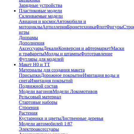
Зарядные устройства
Пластиковые модели
Склеиваемые модели
Авиация и космос
Автомобили и
мотоциклы
Артиллерия
Бронетехника
Флот
Фигуры
Стро
игры
Диорамы
Дополнения
Аксессуары
Декали
Конверсия и афтермаркет
Маски
и трафареты
Молды и штампы
Фототравление
Футляры для моделей
Макет H0 и TT
Материалы для создания макета
Присыпки
Дорожное покрытие
Имитация воды и
снега
Имитация покрытий
Подвижной состав
Модели вагонов
Модели Локомотивов
Рельсовый материал
Стартовые наборы
Строения
Растения
Кустарники и цветы
Лиственные деревья
Модели автомобилей 1:87
Электроаксессуары