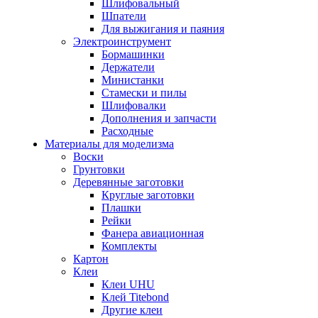
Шлифовальный
Шпатели
Для выжигания и паяния
Электроинструмент
Бормашинки
Держатели
Министанки
Стамески и пилы
Шлифовалки
Дополнения и запчасти
Расходные
Материалы для моделизма
Воски
Грунтовки
Деревянные заготовки
Круглые заготовки
Плашки
Рейки
Фанера авиационная
Комплекты
Картон
Клеи
Клеи UHU
Клей Titebond
Другие клеи