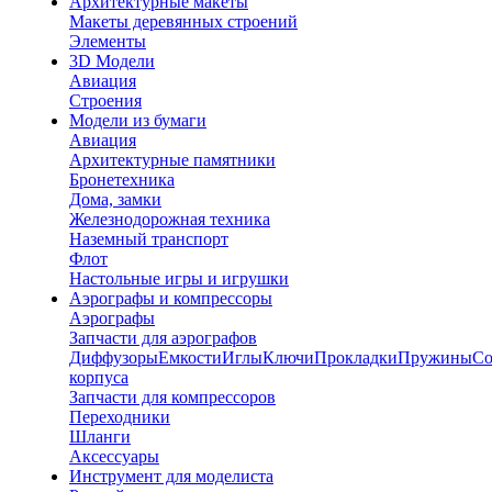
Архитектурные макеты
Макеты деревянных строений
Элементы
3D Модели
Авиация
Строения
Модели из бумаги
Авиация
Архитектурные памятники
Бронетехника
Дома, замки
Железнодорожная техника
Наземный транспорт
Флот
Настольные игры и игрушки
Аэрографы и компрессоры
Аэрографы
Запчасти для аэрографов
Диффузоры
Емкости
Иглы
Ключи
Прокладки
Пружины
Со
корпуса
Запчасти для компрессоров
Переходники
Шланги
Аксессуары
Инструмент для моделиста