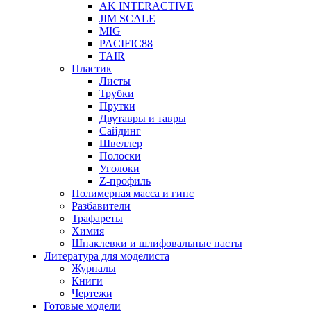
AK INTERACTIVE
JIM SCALE
MIG
PACIFIC88
TAIR
Пластик
Листы
Трубки
Прутки
Двутавры и тавры
Сайдинг
Швеллер
Полоски
Уголоки
Z-профиль
Полимерная масса и гипс
Разбавители
Трафареты
Химия
Шпаклевки и шлифовальные пасты
Литература для моделиста
Журналы
Книги
Чертежи
Готовые модели