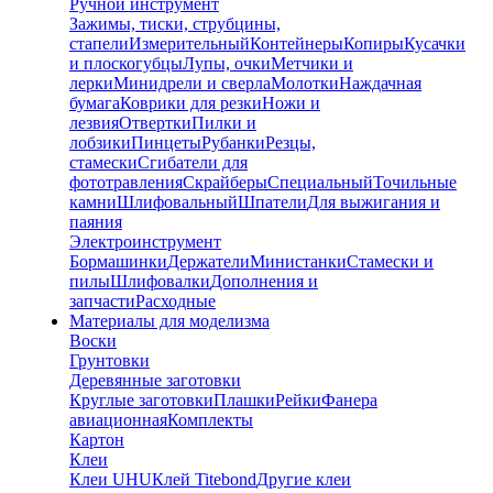
Ручной инструмент
Зажимы, тиски, струбцины,
стапели
Измерительный
Контейнеры
Копиры
Кусачки
и плоскогубцы
Лупы, очки
Метчики и
лерки
Минидрели и сверла
Молотки
Наждачная
бумага
Коврики для резки
Ножи и
лезвия
Отвертки
Пилки и
лобзики
Пинцеты
Рубанки
Резцы,
стамески
Сгибатели для
фототравления
Скрайберы
Специальный
Точильные
камни
Шлифовальный
Шпатели
Для выжигания и
паяния
Электроинструмент
Бормашинки
Держатели
Министанки
Стамески и
пилы
Шлифовалки
Дополнения и
запчасти
Расходные
Материалы для моделизма
Воски
Грунтовки
Деревянные заготовки
Круглые заготовки
Плашки
Рейки
Фанера
авиационная
Комплекты
Картон
Клеи
Клеи UHU
Клей Titebond
Другие клеи