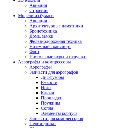
3D Модели
Авиация
Строения
Модели из бумаги
Авиация
Архитектурные памятники
Бронетехника
Дома, замки
Железнодорожная техника
Наземный транспорт
Флот
Настольные игры и игрушки
Аэрографы и компрессоры
Аэрографы
Запчасти для аэрографов
Диффузоры
Емкости
Иглы
Ключи
Прокладки
Пружины
Сопла
Элементы корпуса
Запчасти для компрессоров
Переходники