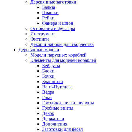
Деревянные заготовки
Бальза
Плашки
Рейки
Фанера и шпон
Основания и футляры
Инструмент
Фитинги
Декор и наборы для творчества
Деревянные модели
Модели парусных кораблей
Элементы для моделей кораблей
Бейфуты
Блоки
Бочки
Брашпили
Вант-Путенсы
Ведра
Гаки
Гвоздики, петли, шурупы
Гребные винты
Декор
Держатели
Дополнения
Заготовки для вёсел