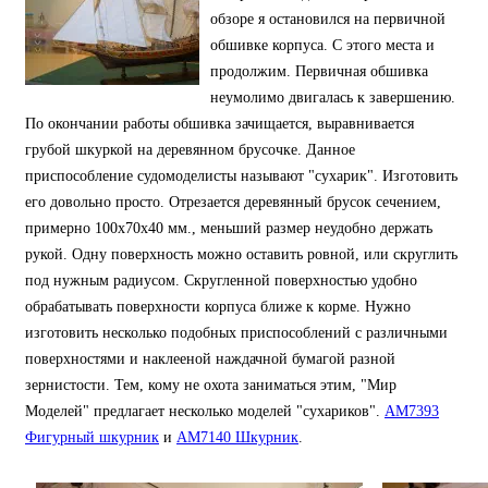
обзоре я остановился на первичной
обшивке корпуса. С этого места и
продолжим. Первичная обшивка
неумолимо двигалась к завершению.
По окончании работы обшивка зачищается, выравнивается
грубой шкуркой на деревянном брусочке. Данное
приспособление судомоделисты называют "сухарик". Изготовить
его довольно просто. Отрезается деревянный брусок сечением,
примерно 100х70х40 мм., меньший размер неудобно держать
рукой. Одну поверхность можно оставить ровной, или скруглить
под нужным радиусом. Скругленной поверхностью удобно
обрабатывать поверхности корпуса ближе к корме. Нужно
изготовить несколько подобных приспособлений с различными
поверхностями и наклееной наждачной бумагой разной
зернистости. Тем, кому не охота заниматься этим, "Мир
Моделей" предлагает несколько моделей "сухариков".
AM7393
Фигурный шкурник
и
AM7140 Шкурник
.