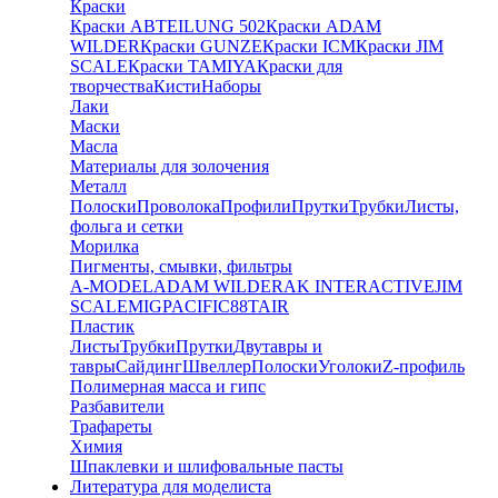
Краски
Краски ABTEILUNG 502
Краски ADAM
WILDER
Краски GUNZE
Краски ICM
Краски JIM
SCALE
Краски TAMIYA
Краски для
творчества
Кисти
Наборы
Лаки
Маски
Масла
Материалы для золочения
Металл
Полоски
Проволока
Профили
Прутки
Трубки
Листы,
фольга и сетки
Морилка
Пигменты, смывки, фильтры
A-MODEL
ADAM WILDER
AK INTERACTIVE
JIM
SCALE
MIG
PACIFIC88
TAIR
Пластик
Листы
Трубки
Прутки
Двутавры и
тавры
Сайдинг
Швеллер
Полоски
Уголоки
Z-профиль
Полимерная масса и гипс
Разбавители
Трафареты
Химия
Шпаклевки и шлифовальные пасты
Литература для моделиста