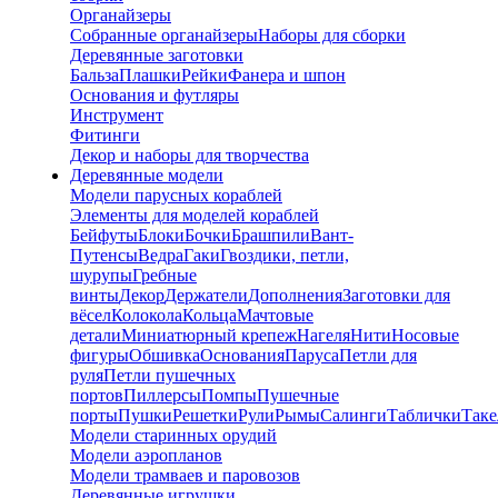
Органайзеры
Собранные органайзеры
Наборы для сборки
Деревянные заготовки
Бальза
Плашки
Рейки
Фанера и шпон
Основания и футляры
Инструмент
Фитинги
Декор и наборы для творчества
Деревянные модели
Модели парусных кораблей
Элементы для моделей кораблей
Бейфуты
Блоки
Бочки
Брашпили
Вант-
Путенсы
Ведра
Гаки
Гвоздики, петли,
шурупы
Гребные
винты
Декор
Держатели
Дополнения
Заготовки для
вёсел
Колокола
Кольца
Мачтовые
детали
Миниатюрный крепеж
Нагеля
Нити
Носовые
фигуры
Обшивка
Основания
Паруса
Петли для
руля
Петли пушечных
портов
Пиллерсы
Помпы
Пушечные
порты
Пушки
Решетки
Рули
Рымы
Салинги
Таблички
Так
Модели старинных орудий
Модели аэропланов
Модели трамваев и паровозов
Деревянные игрушки