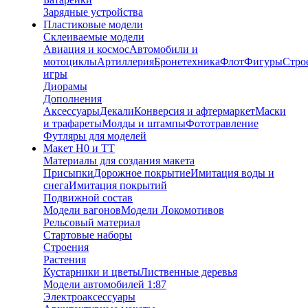
Зарядные устройства
Пластиковые модели
Склеиваемые модели
Авиация и космос
Автомобили и
мотоциклы
Артиллерия
Бронетехника
Флот
Фигуры
Стро
игры
Диорамы
Дополнения
Аксессуары
Декали
Конверсия и афтермаркет
Маски
и трафареты
Молды и штампы
Фототравление
Футляры для моделей
Макет H0 и TT
Материалы для создания макета
Присыпки
Дорожное покрытие
Имитация воды и
снега
Имитация покрытий
Подвижной состав
Модели вагонов
Модели Локомотивов
Рельсовый материал
Стартовые наборы
Строения
Растения
Кустарники и цветы
Лиственные деревья
Модели автомобилей 1:87
Электроаксессуары