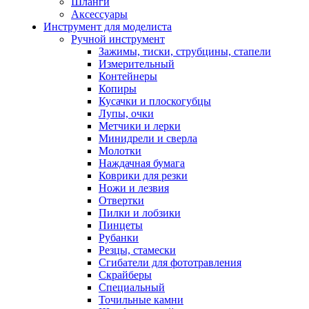
Шланги
Аксессуары
Инструмент для моделиста
Ручной инструмент
Зажимы, тиски, струбцины, стапели
Измерительный
Контейнеры
Копиры
Кусачки и плоскогубцы
Лупы, очки
Метчики и лерки
Минидрели и сверла
Молотки
Наждачная бумага
Коврики для резки
Ножи и лезвия
Отвертки
Пилки и лобзики
Пинцеты
Рубанки
Резцы, стамески
Сгибатели для фототравления
Скрайберы
Специальный
Точильные камни