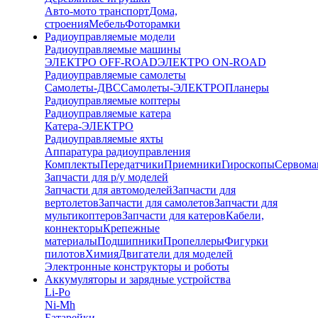
Авто-мото транспорт
Дома,
строения
Мебель
Фоторамки
Радиоуправляемые модели
Радиоуправляемые машины
ЭЛЕКТРО OFF-ROAD
ЭЛЕКТРО ON-ROAD
Радиоуправляемые самолеты
Самолеты-ДВС
Самолеты-ЭЛЕКТРО
Планеры
Радиоуправляемые коптеры
Радиоуправляемые катера
Катера-ЭЛЕКТРО
Радиоуправляемые яхты
Аппаратура радиоуправления
Комплекты
Передатчики
Приемники
Гироскопы
Сервом
Запчасти для р/у моделей
Запчасти для автомоделей
Запчасти для
вертолетов
Запчасти для самолетов
Запчасти для
мультикоптеров
Запчасти для катеров
Кабели,
коннекторы
Крепежные
материалы
Подшипники
Пропеллеры
Фигурки
пилотов
Химия
Двигатели для моделей
Электронные конструкторы и роботы
Аккумуляторы и зарядные устройства
Li-Po
Ni-Mh
Батарейки