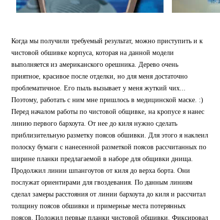
Когда мы получили требуемый результат, можно приступить и к
чистовой обшивке корпуса, которая на данной модели
выполняется из американского орешника. Дерево очень
приятное, красивое после отделки, но для меня достаточно
проблематичное. Его пыль вызывает у меня жуткий чих...
Поэтому, работать с ним мне пришлось в медицинской маске. :)
Перед началом работы по чистовой общивке, на кропусе я нанес
линию первого бархоута. От нее до киля нужно сделать
приблизительную разметку поясов обшивки. Для этого я наклеил
полоску бумаги с нанесенной разметкой поясов рассчитанных по
ширине планки предлагаемой в наборе для общивки днища.
Продолжил линии шпангоутов от киля до верха борта. Они
послужат ориентирами для гвоздевания. По данным линиям
сделал замеры расстояния от линии бархоута до киля и рассчитал
толщину поясов обшивки и примерные места потерянных
поясов. Положил первые планки чистовой обшивки. Фиксировал