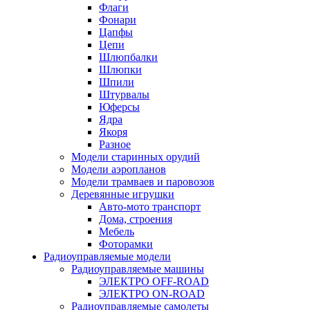
Флаги
Фонари
Цапфы
Цепи
Шлюпбалки
Шлюпки
Шпили
Штурвалы
Юферсы
Ядра
Якоря
Разное
Модели старинных орудий
Модели аэропланов
Модели трамваев и паровозов
Деревянные игрушки
Авто-мото транспорт
Дома, строения
Мебель
Фоторамки
Радиоуправляемые модели
Радиоуправляемые машины
ЭЛЕКТРО OFF-ROAD
ЭЛЕКТРО ON-ROAD
Радиоуправляемые самолеты