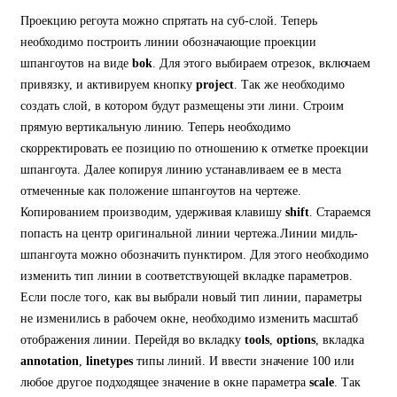
Проекцию регоута можно спрятать на суб-слой. Теперь
необходимо построить линии обозначающие проекции
шпангоутов на виде
bok
. Для этого выбираем отрезок, включаем
привязку, и активируем кнопку
project
. Так же необходимо
создать слой, в котором будут размещены эти лини. Строим
прямую вертикальную линию. Теперь необходимо
скорректировать ее позицию по отношению к отметке проекции
шпангоута. Далее копируя линию устанавливаем ее в места
отмеченные как положение шпангоутов на чертеже.
Копированием производим, удерживая клавишу
shift
. Стараемся
попасть на центр оригинальной линии чертежа.Линии мидль-
шпангоута можно обозначить пунктиром. Для этого необходимо
изменить тип линии в соответствующей вкладке параметров.
Если после того, как вы выбрали новый тип линии, параметры
не изменились в рабочем окне, необходимо изменить масштаб
отображения линии. Перейдя во вкладку
tools
,
options
, вкладка
annotation
,
linetypes
типы линий. И ввести значение 100 или
любое другое подходящее значение в окне параметра
scale
. Так