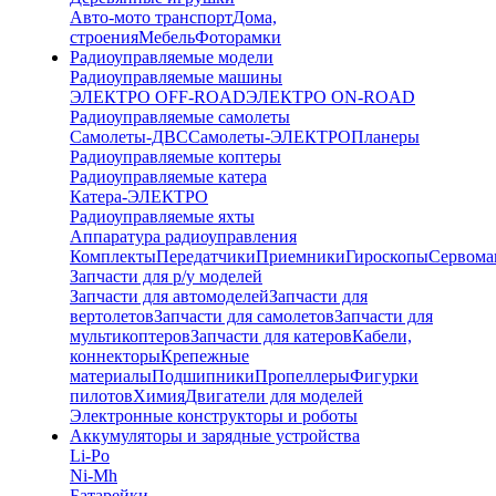
Авто-мото транспорт
Дома,
строения
Мебель
Фоторамки
Радиоуправляемые модели
Радиоуправляемые машины
ЭЛЕКТРО OFF-ROAD
ЭЛЕКТРО ON-ROAD
Радиоуправляемые самолеты
Самолеты-ДВС
Самолеты-ЭЛЕКТРО
Планеры
Радиоуправляемые коптеры
Радиоуправляемые катера
Катера-ЭЛЕКТРО
Радиоуправляемые яхты
Аппаратура радиоуправления
Комплекты
Передатчики
Приемники
Гироскопы
Сервом
Запчасти для р/у моделей
Запчасти для автомоделей
Запчасти для
вертолетов
Запчасти для самолетов
Запчасти для
мультикоптеров
Запчасти для катеров
Кабели,
коннекторы
Крепежные
материалы
Подшипники
Пропеллеры
Фигурки
пилотов
Химия
Двигатели для моделей
Электронные конструкторы и роботы
Аккумуляторы и зарядные устройства
Li-Po
Ni-Mh
Батарейки