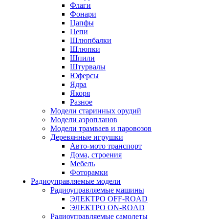
Флаги
Фонари
Цапфы
Цепи
Шлюпбалки
Шлюпки
Шпили
Штурвалы
Юферсы
Ядра
Якоря
Разное
Модели старинных орудий
Модели аэропланов
Модели трамваев и паровозов
Деревянные игрушки
Авто-мото транспорт
Дома, строения
Мебель
Фоторамки
Радиоуправляемые модели
Радиоуправляемые машины
ЭЛЕКТРО OFF-ROAD
ЭЛЕКТРО ON-ROAD
Радиоуправляемые самолеты