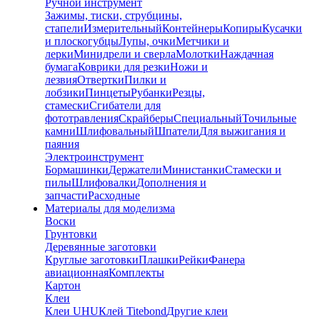
Ручной инструмент
Зажимы, тиски, струбцины,
стапели
Измерительный
Контейнеры
Копиры
Кусачки
и плоскогубцы
Лупы, очки
Метчики и
лерки
Минидрели и сверла
Молотки
Наждачная
бумага
Коврики для резки
Ножи и
лезвия
Отвертки
Пилки и
лобзики
Пинцеты
Рубанки
Резцы,
стамески
Сгибатели для
фототравления
Скрайберы
Специальный
Точильные
камни
Шлифовальный
Шпатели
Для выжигания и
паяния
Электроинструмент
Бормашинки
Держатели
Министанки
Стамески и
пилы
Шлифовалки
Дополнения и
запчасти
Расходные
Материалы для моделизма
Воски
Грунтовки
Деревянные заготовки
Круглые заготовки
Плашки
Рейки
Фанера
авиационная
Комплекты
Картон
Клеи
Клеи UHU
Клей Titebond
Другие клеи