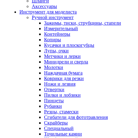
Шланги
Аксессуары
Инструмент для моделиста
Ручной инструмент
Зажимы, тиски, струбцины, стапели
Измерительный
Контейнеры
Копиры
Кусачки и плоскогубцы
Лупы, очки
Метчики и лерки
Минидрели и сверла
Молотки
Наждачная бумага
Коврики для резки
Ножи и лезвия
Отвертки
Пилки и лобзики
Пинцеты
Рубанки
Резцы, стамески
Сгибатели для фототравления
Скрайберы
Специальный
Точильные камни