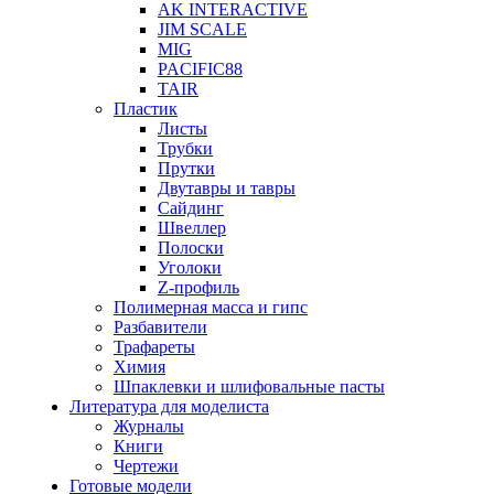
AK INTERACTIVE
JIM SCALE
MIG
PACIFIC88
TAIR
Пластик
Листы
Трубки
Прутки
Двутавры и тавры
Сайдинг
Швеллер
Полоски
Уголоки
Z-профиль
Полимерная масса и гипс
Разбавители
Трафареты
Химия
Шпаклевки и шлифовальные пасты
Литература для моделиста
Журналы
Книги
Чертежи
Готовые модели