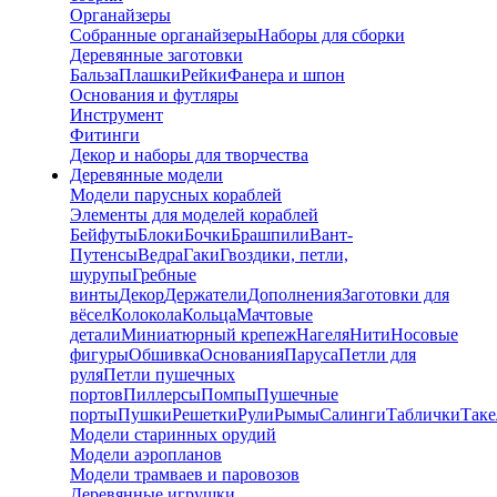
Органайзеры
Собранные органайзеры
Наборы для сборки
Деревянные заготовки
Бальза
Плашки
Рейки
Фанера и шпон
Основания и футляры
Инструмент
Фитинги
Декор и наборы для творчества
Деревянные модели
Модели парусных кораблей
Элементы для моделей кораблей
Бейфуты
Блоки
Бочки
Брашпили
Вант-
Путенсы
Ведра
Гаки
Гвоздики, петли,
шурупы
Гребные
винты
Декор
Держатели
Дополнения
Заготовки для
вёсел
Колокола
Кольца
Мачтовые
детали
Миниатюрный крепеж
Нагеля
Нити
Носовые
фигуры
Обшивка
Основания
Паруса
Петли для
руля
Петли пушечных
портов
Пиллерсы
Помпы
Пушечные
порты
Пушки
Решетки
Рули
Рымы
Салинги
Таблички
Так
Модели старинных орудий
Модели аэропланов
Модели трамваев и паровозов
Деревянные игрушки