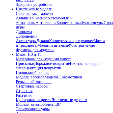
Зарядные устройства
Пластиковые модели
Склеиваемые модели
Авиация и космос
Автомобили и
мотоциклы
Артиллерия
Бронетехника
Флот
Фигуры
Стро
игры
Диорамы
Дополнения
Аксессуары
Декали
Конверсия и афтермаркет
Маски
и трафареты
Молды и штампы
Фототравление
Футляры для моделей
Макет H0 и TT
Материалы для создания макета
Присыпки
Дорожное покрытие
Имитация воды и
снега
Имитация покрытий
Подвижной состав
Модели вагонов
Модели Локомотивов
Рельсовый материал
Стартовые наборы
Строения
Растения
Кустарники и цветы
Лиственные деревья
Модели автомобилей 1:87
Электроаксессуары