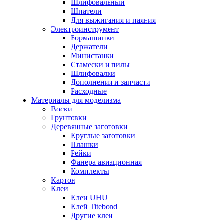
Шлифовальный
Шпатели
Для выжигания и паяния
Электроинструмент
Бормашинки
Держатели
Министанки
Стамески и пилы
Шлифовалки
Дополнения и запчасти
Расходные
Материалы для моделизма
Воски
Грунтовки
Деревянные заготовки
Круглые заготовки
Плашки
Рейки
Фанера авиационная
Комплекты
Картон
Клеи
Клеи UHU
Клей Titebond
Другие клеи