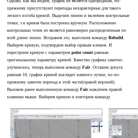
Однако, как мы видим, график не является однородным, по-
прежнему присутствуют перепады нехарактерные для такого
легкого изгиба кривой. Выделим линию и включим контрольные
точки, т.к кривая была построена вручную. Расположение
контрольных точек не является равномерно распределенным по
всей длине линии. Исправим это, выполнив команду
Rebuild
.
Выберем кривую, подтвердим выбор правым кликом. И
перестроим кривую с параметром
point count
равным
оригинальному параметру кривой. Качество графика заметно
улучшилось, теперь выполним команду
Fair
. Оставим допуск
равным 10, график кривой выглядит намного лучше, но по-
прежнему заметен перепад в этой части(правой верхней).
Вызовем ранее выполненную команду
Fair
нажатием правой
клавиши мыши. Выберем кривую и повторим команду.