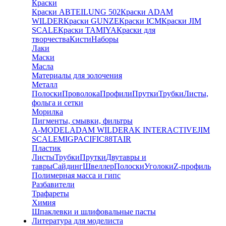
Краски
Краски ABTEILUNG 502
Краски ADAM
WILDER
Краски GUNZE
Краски ICM
Краски JIM
SCALE
Краски TAMIYA
Краски для
творчества
Кисти
Наборы
Лаки
Маски
Масла
Материалы для золочения
Металл
Полоски
Проволока
Профили
Прутки
Трубки
Листы,
фольга и сетки
Морилка
Пигменты, смывки, фильтры
A-MODEL
ADAM WILDER
AK INTERACTIVE
JIM
SCALE
MIG
PACIFIC88
TAIR
Пластик
Листы
Трубки
Прутки
Двутавры и
тавры
Сайдинг
Швеллер
Полоски
Уголоки
Z-профиль
Полимерная масса и гипс
Разбавители
Трафареты
Химия
Шпаклевки и шлифовальные пасты
Литература для моделиста