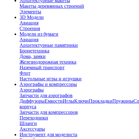
Архитектурные макеты
Макеты деревянных строений
Элементы
3D Модели
Авиация
Строения
Модели из бумаги
Авиация
Архитектурные памятники
Бронетехника
Дома, замки
Железнодорожная техника
Наземный транспорт
Флот
Настольные игры и игрушки
Аэрографы и компрессоры
Аэрографы
Запчасти для аэрографов
Диффузоры
Емкости
Иглы
Ключи
Прокладки
Пружины
Со
корпуса
Запчасти для компрессоров
Переходники
Шланги
Аксессуары
Инструмент для моделиста