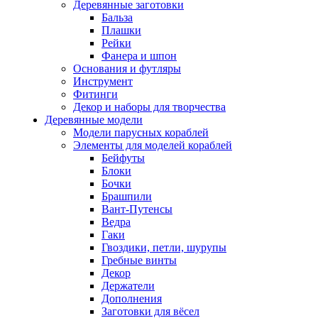
Деревянные заготовки
Бальза
Плашки
Рейки
Фанера и шпон
Основания и футляры
Инструмент
Фитинги
Декор и наборы для творчества
Деревянные модели
Модели парусных кораблей
Элементы для моделей кораблей
Бейфуты
Блоки
Бочки
Брашпили
Вант-Путенсы
Ведра
Гаки
Гвоздики, петли, шурупы
Гребные винты
Декор
Держатели
Дополнения
Заготовки для вёсел