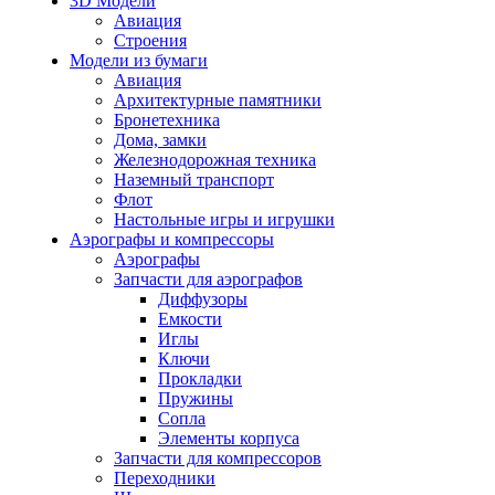
3D Модели
Авиация
Строения
Модели из бумаги
Авиация
Архитектурные памятники
Бронетехника
Дома, замки
Железнодорожная техника
Наземный транспорт
Флот
Настольные игры и игрушки
Аэрографы и компрессоры
Аэрографы
Запчасти для аэрографов
Диффузоры
Емкости
Иглы
Ключи
Прокладки
Пружины
Сопла
Элементы корпуса
Запчасти для компрессоров
Переходники