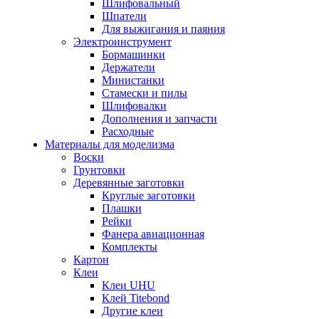
Шлифовальный
Шпатели
Для выжигания и паяния
Электроинструмент
Бормашинки
Держатели
Министанки
Стамески и пилы
Шлифовалки
Дополнения и запчасти
Расходные
Материалы для моделизма
Воски
Грунтовки
Деревянные заготовки
Круглые заготовки
Плашки
Рейки
Фанера авиационная
Комплекты
Картон
Клеи
Клеи UHU
Клей Titebond
Другие клеи