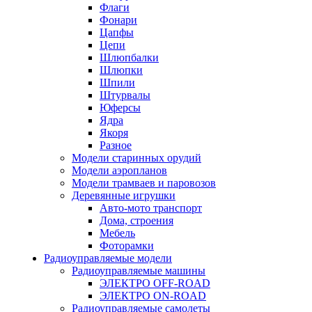
Флаги
Фонари
Цапфы
Цепи
Шлюпбалки
Шлюпки
Шпили
Штурвалы
Юферсы
Ядра
Якоря
Разное
Модели старинных орудий
Модели аэропланов
Модели трамваев и паровозов
Деревянные игрушки
Авто-мото транспорт
Дома, строения
Мебель
Фоторамки
Радиоуправляемые модели
Радиоуправляемые машины
ЭЛЕКТРО OFF-ROAD
ЭЛЕКТРО ON-ROAD
Радиоуправляемые самолеты