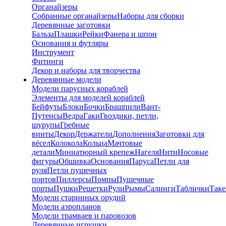
Органайзеры
Собранные органайзеры
Наборы для сборки
Деревянные заготовки
Бальза
Плашки
Рейки
Фанера и шпон
Основания и футляры
Инструмент
Фитинги
Декор и наборы для творчества
Деревянные модели
Модели парусных кораблей
Элементы для моделей кораблей
Бейфуты
Блоки
Бочки
Брашпили
Вант-
Путенсы
Ведра
Гаки
Гвоздики, петли,
шурупы
Гребные
винты
Декор
Держатели
Дополнения
Заготовки для
вёсел
Колокола
Кольца
Мачтовые
детали
Миниатюрный крепеж
Нагеля
Нити
Носовые
фигуры
Обшивка
Основания
Паруса
Петли для
руля
Петли пушечных
портов
Пиллерсы
Помпы
Пушечные
порты
Пушки
Решетки
Рули
Рымы
Салинги
Таблички
Так
Модели старинных орудий
Модели аэропланов
Модели трамваев и паровозов
Деревянные игрушки