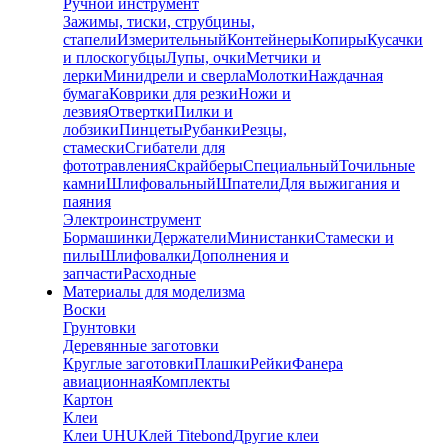
Ручной инструмент
Зажимы, тиски, струбцины,
стапели
Измерительный
Контейнеры
Копиры
Кусачки
и плоскогубцы
Лупы, очки
Метчики и
лерки
Минидрели и сверла
Молотки
Наждачная
бумага
Коврики для резки
Ножи и
лезвия
Отвертки
Пилки и
лобзики
Пинцеты
Рубанки
Резцы,
стамески
Сгибатели для
фототравления
Скрайберы
Специальный
Точильные
камни
Шлифовальный
Шпатели
Для выжигания и
паяния
Электроинструмент
Бормашинки
Держатели
Министанки
Стамески и
пилы
Шлифовалки
Дополнения и
запчасти
Расходные
Материалы для моделизма
Воски
Грунтовки
Деревянные заготовки
Круглые заготовки
Плашки
Рейки
Фанера
авиационная
Комплекты
Картон
Клеи
Клеи UHU
Клей Titebond
Другие клеи