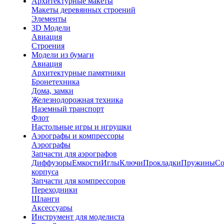
Архитектурные макеты
Макеты деревянных строений
Элементы
3D Модели
Авиация
Строения
Модели из бумаги
Авиация
Архитектурные памятники
Бронетехника
Дома, замки
Железнодорожная техника
Наземный транспорт
Флот
Настольные игры и игрушки
Аэрографы и компрессоры
Аэрографы
Запчасти для аэрографов
Диффузоры
Емкости
Иглы
Ключи
Прокладки
Пружины
Со
корпуса
Запчасти для компрессоров
Переходники
Шланги
Аксессуары
Инструмент для моделиста