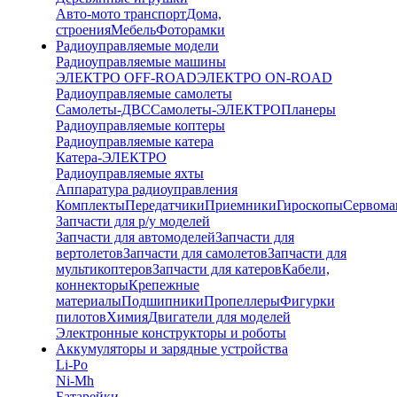
Авто-мото транспорт
Дома,
строения
Мебель
Фоторамки
Радиоуправляемые модели
Радиоуправляемые машины
ЭЛЕКТРО OFF-ROAD
ЭЛЕКТРО ON-ROAD
Радиоуправляемые самолеты
Самолеты-ДВС
Самолеты-ЭЛЕКТРО
Планеры
Радиоуправляемые коптеры
Радиоуправляемые катера
Катера-ЭЛЕКТРО
Радиоуправляемые яхты
Аппаратура радиоуправления
Комплекты
Передатчики
Приемники
Гироскопы
Сервом
Запчасти для р/у моделей
Запчасти для автомоделей
Запчасти для
вертолетов
Запчасти для самолетов
Запчасти для
мультикоптеров
Запчасти для катеров
Кабели,
коннекторы
Крепежные
материалы
Подшипники
Пропеллеры
Фигурки
пилотов
Химия
Двигатели для моделей
Электронные конструкторы и роботы
Аккумуляторы и зарядные устройства
Li-Po
Ni-Mh
Батарейки