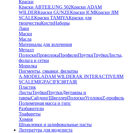
Краски
Краски ABTEILUNG 502
Краски ADAM
WILDER
Краски GUNZE
Краски ICM
Краски JIM
SCALE
Краски TAMIYA
Краски для
творчества
Кисти
Наборы
Лаки
Маски
Масла
Материалы для золочения
Металл
Полоски
Проволока
Профили
Прутки
Трубки
Листы,
фольга и сетки
Морилка
Пигменты, смывки, фильтры
A-MODEL
ADAM WILDER
AK INTERACTIVE
JIM
SCALE
MIG
PACIFIC88
TAIR
Пластик
Листы
Трубки
Прутки
Двутавры и
тавры
Сайдинг
Швеллер
Полоски
Уголоки
Z-профиль
Полимерная масса и гипс
Разбавители
Трафареты
Химия
Шпаклевки и шлифовальные пасты
Литература для моделиста