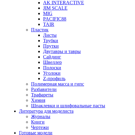
AK INTERACTIVE
JIM SCALE
MIG
PACIFIC88
TAIR
Пластик
Листы
Трубки
Прутки
Двутавры и тавры
Сайдинг
Швеллер
Полоски
Уголоки
Z-профиль
Полимерная масса и гипс
Разбавители
Трафареты
Химия
Шпаклевки и шлифовальные пасты
Литература для моделиста
Журналы
Книги
Чертежи
Готовые модели