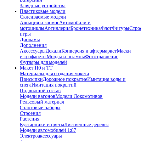
Зарядные устройства
Пластиковые модели
Склеиваемые модели
Авиация и космос
Автомобили и
мотоциклы
Артиллерия
Бронетехника
Флот
Фигуры
Стро
игры
Диорамы
Дополнения
Аксессуары
Декали
Конверсия и афтермаркет
Маски
и трафареты
Молды и штампы
Фототравление
Футляры для моделей
Макет H0 и TT
Материалы для создания макета
Присыпки
Дорожное покрытие
Имитация воды и
снега
Имитация покрытий
Подвижной состав
Модели вагонов
Модели Локомотивов
Рельсовый материал
Стартовые наборы
Строения
Растения
Кустарники и цветы
Лиственные деревья
Модели автомобилей 1:87
Электроаксессуары