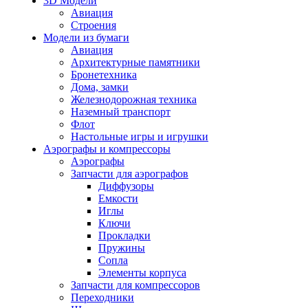
3D Модели
Авиация
Строения
Модели из бумаги
Авиация
Архитектурные памятники
Бронетехника
Дома, замки
Железнодорожная техника
Наземный транспорт
Флот
Настольные игры и игрушки
Аэрографы и компрессоры
Аэрографы
Запчасти для аэрографов
Диффузоры
Емкости
Иглы
Ключи
Прокладки
Пружины
Сопла
Элементы корпуса
Запчасти для компрессоров
Переходники