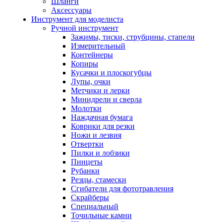
Шланги
Аксессуары
Инструмент для моделиста
Ручной инструмент
Зажимы, тиски, струбцины, стапели
Измерительный
Контейнеры
Копиры
Кусачки и плоскогубцы
Лупы, очки
Метчики и лерки
Минидрели и сверла
Молотки
Наждачная бумага
Коврики для резки
Ножи и лезвия
Отвертки
Пилки и лобзики
Пинцеты
Рубанки
Резцы, стамески
Сгибатели для фототравления
Скрайберы
Специальный
Точильные камни