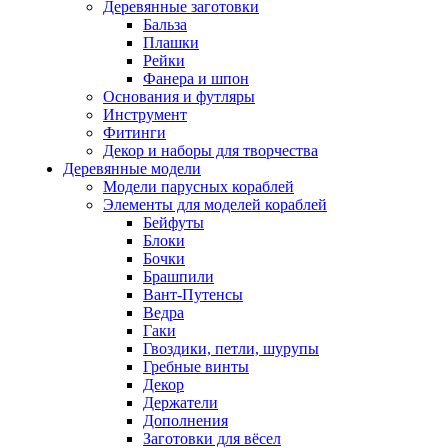
Деревянные заготовки
Бальза
Плашки
Рейки
Фанера и шпон
Основания и футляры
Инструмент
Фитинги
Декор и наборы для творчества
Деревянные модели
Модели парусных кораблей
Элементы для моделей кораблей
Бейфуты
Блоки
Бочки
Брашпили
Вант-Путенсы
Ведра
Гаки
Гвоздики, петли, шурупы
Гребные винты
Декор
Держатели
Дополнения
Заготовки для вёсел