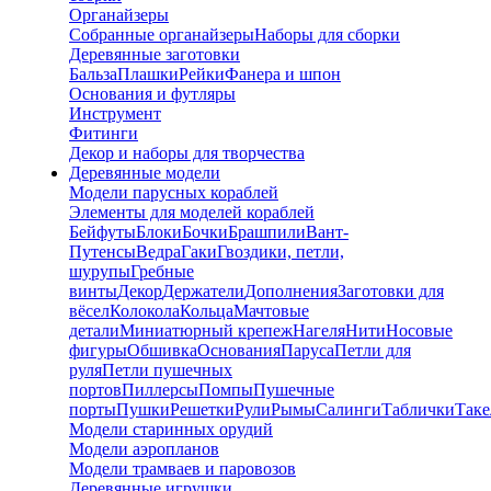
Органайзеры
Собранные органайзеры
Наборы для сборки
Деревянные заготовки
Бальза
Плашки
Рейки
Фанера и шпон
Основания и футляры
Инструмент
Фитинги
Декор и наборы для творчества
Деревянные модели
Модели парусных кораблей
Элементы для моделей кораблей
Бейфуты
Блоки
Бочки
Брашпили
Вант-
Путенсы
Ведра
Гаки
Гвоздики, петли,
шурупы
Гребные
винты
Декор
Держатели
Дополнения
Заготовки для
вёсел
Колокола
Кольца
Мачтовые
детали
Миниатюрный крепеж
Нагеля
Нити
Носовые
фигуры
Обшивка
Основания
Паруса
Петли для
руля
Петли пушечных
портов
Пиллерсы
Помпы
Пушечные
порты
Пушки
Решетки
Рули
Рымы
Салинги
Таблички
Так
Модели старинных орудий
Модели аэропланов
Модели трамваев и паровозов
Деревянные игрушки