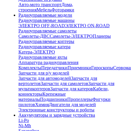
Авто-мото транспорт
Дома,
строения
Мебель
Фоторамки
Радиоуправляемые модели
Радиоуправляемые машины
ЭЛЕКТРО OFF-ROAD
ЭЛЕКТРО ON-ROAD
Радиоуправляемые самолеты
Самолеты-ДВС
Самолеты-ЭЛЕКТРО
Планеры
Радиоуправляемые коптеры
Радиоуправляемые катера
Катера-ЭЛЕКТРО
Радиоуправляемые яхты
Аппаратура радиоуправления
Комплекты
Передатчики
Приемники
Гироскопы
Сервом
Запчасти для р/у моделей
Запчасти для автомоделей
Запчасти для
вертолетов
Запчасти для самолетов
Запчасти для
мультикоптеров
Запчасти для катеров
Кабели,
коннекторы
Крепежные
материалы
Подшипники
Пропеллеры
Фигурки
пилотов
Химия
Двигатели для моделей
Электронные конструкторы и роботы
Аккумуляторы и зарядные устройства
Li-Po
Ni-Mh
Батарейки