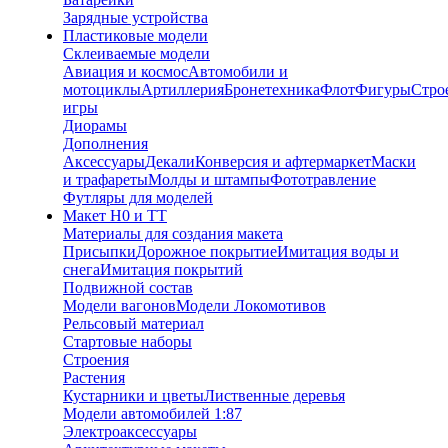
Зарядные устройства
Пластиковые модели
Склеиваемые модели
Авиация и космос
Автомобили и
мотоциклы
Артиллерия
Бронетехника
Флот
Фигуры
Стро
игры
Диорамы
Дополнения
Аксессуары
Декали
Конверсия и афтермаркет
Маски
и трафареты
Молды и штампы
Фототравление
Футляры для моделей
Макет H0 и TT
Материалы для создания макета
Присыпки
Дорожное покрытие
Имитация воды и
снега
Имитация покрытий
Подвижной состав
Модели вагонов
Модели Локомотивов
Рельсовый материал
Стартовые наборы
Строения
Растения
Кустарники и цветы
Лиственные деревья
Модели автомобилей 1:87
Электроаксессуары