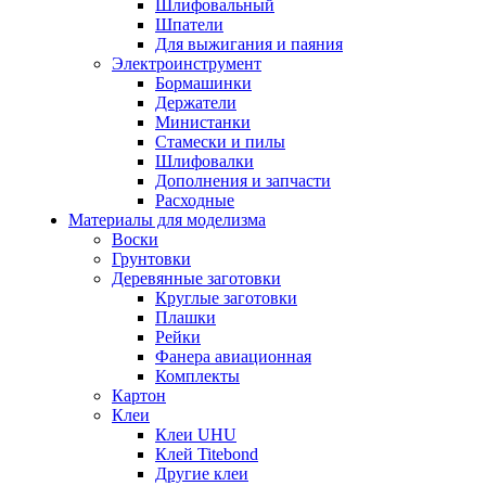
Шлифовальный
Шпатели
Для выжигания и паяния
Электроинструмент
Бормашинки
Держатели
Министанки
Стамески и пилы
Шлифовалки
Дополнения и запчасти
Расходные
Материалы для моделизма
Воски
Грунтовки
Деревянные заготовки
Круглые заготовки
Плашки
Рейки
Фанера авиационная
Комплекты
Картон
Клеи
Клеи UHU
Клей Titebond
Другие клеи