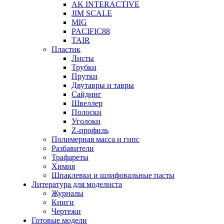
AK INTERACTIVE
JIM SCALE
MIG
PACIFIC88
TAIR
Пластик
Листы
Трубки
Прутки
Двутавры и тавры
Сайдинг
Швеллер
Полоски
Уголоки
Z-профиль
Полимерная масса и гипс
Разбавители
Трафареты
Химия
Шпаклевки и шлифовальные пасты
Литература для моделиста
Журналы
Книги
Чертежи
Готовые модели