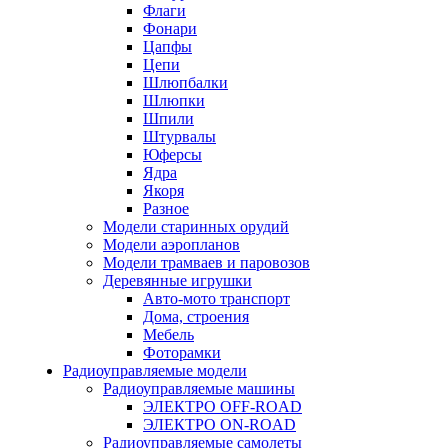
Флаги
Фонари
Цапфы
Цепи
Шлюпбалки
Шлюпки
Шпили
Штурвалы
Юферсы
Ядра
Якоря
Разное
Модели старинных орудий
Модели аэропланов
Модели трамваев и паровозов
Деревянные игрушки
Авто-мото транспорт
Дома, строения
Мебель
Фоторамки
Радиоуправляемые модели
Радиоуправляемые машины
ЭЛЕКТРО OFF-ROAD
ЭЛЕКТРО ON-ROAD
Радиоуправляемые самолеты