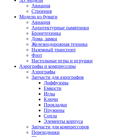
3D Модели
Авиация
Строения
Модели из бумаги
Авиация
Архитектурные памятники
Бронетехника
Дома, замки
Железнодорожная техника
Наземный транспорт
Флот
Настольные игры и игрушки
Аэрографы и компрессоры
Аэрографы
Запчасти для аэрографов
Диффузоры
Емкости
Иглы
Ключи
Прокладки
Пружины
Сопла
Элементы корпуса
Запчасти для компрессоров
Переходники