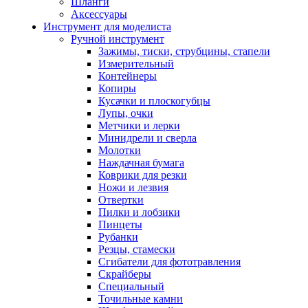
Шланги
Аксессуары
Инструмент для моделиста
Ручной инструмент
Зажимы, тиски, струбцины, стапели
Измерительный
Контейнеры
Копиры
Кусачки и плоскогубцы
Лупы, очки
Метчики и лерки
Минидрели и сверла
Молотки
Наждачная бумага
Коврики для резки
Ножи и лезвия
Отвертки
Пилки и лобзики
Пинцеты
Рубанки
Резцы, стамески
Сгибатели для фототравления
Скрайберы
Специальный
Точильные камни