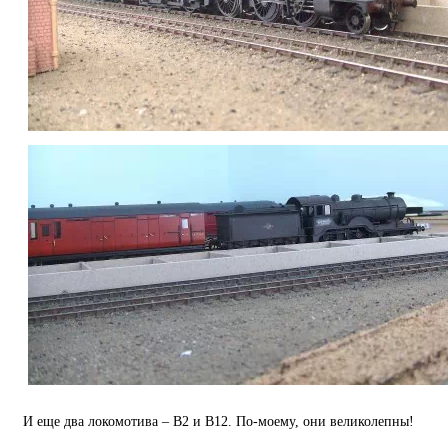
И еще два локомотива – В2 и В12. По-моему, они великолепны!