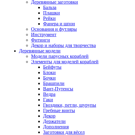
Деревянные заготовки
Бальза
Плашки
Рейки
Фанера и шпон
Основания и футляры
Инструмент
Фитинги
Декор и наборы для творчества
Деревянные модели
Модели парусных кораблей
Элементы для моделей кораблей
Бейфуты
Блоки
Бочки
Брашпили
Вант-Путенсы
Ведра
Гаки
Гвоздики, петли, шурупы
Гребные винты
Декор
Держатели
Дополнения
Заготовки для вёсел