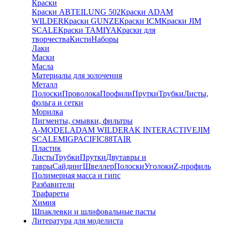
Краски
Краски ABTEILUNG 502
Краски ADAM
WILDER
Краски GUNZE
Краски ICM
Краски JIM
SCALE
Краски TAMIYA
Краски для
творчества
Кисти
Наборы
Лаки
Маски
Масла
Материалы для золочения
Металл
Полоски
Проволока
Профили
Прутки
Трубки
Листы,
фольга и сетки
Морилка
Пигменты, смывки, фильтры
A-MODEL
ADAM WILDER
AK INTERACTIVE
JIM
SCALE
MIG
PACIFIC88
TAIR
Пластик
Листы
Трубки
Прутки
Двутавры и
тавры
Сайдинг
Швеллер
Полоски
Уголоки
Z-профиль
Полимерная масса и гипс
Разбавители
Трафареты
Химия
Шпаклевки и шлифовальные пасты
Литература для моделиста