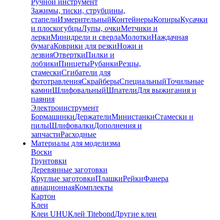
Ручной инструмент
Зажимы, тиски, струбцины,
стапели
Измерительный
Контейнеры
Копиры
Кусачки
и плоскогубцы
Лупы, очки
Метчики и
лерки
Минидрели и сверла
Молотки
Наждачная
бумага
Коврики для резки
Ножи и
лезвия
Отвертки
Пилки и
лобзики
Пинцеты
Рубанки
Резцы,
стамески
Сгибатели для
фототравления
Скрайберы
Специальный
Точильные
камни
Шлифовальный
Шпатели
Для выжигания и
паяния
Электроинструмент
Бормашинки
Держатели
Министанки
Стамески и
пилы
Шлифовалки
Дополнения и
запчасти
Расходные
Материалы для моделизма
Воски
Грунтовки
Деревянные заготовки
Круглые заготовки
Плашки
Рейки
Фанера
авиационная
Комплекты
Картон
Клеи
Клеи UHU
Клей Titebond
Другие клеи