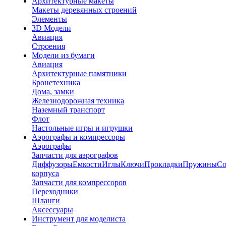
Архитектурные макеты
Макеты деревянных строений
Элементы
3D Модели
Авиация
Строения
Модели из бумаги
Авиация
Архитектурные памятники
Бронетехника
Дома, замки
Железнодорожная техника
Наземный транспорт
Флот
Настольные игры и игрушки
Аэрографы и компрессоры
Аэрографы
Запчасти для аэрографов
Диффузоры
Емкости
Иглы
Ключи
Прокладки
Пружины
Со
корпуса
Запчасти для компрессоров
Переходники
Шланги
Аксессуары
Инструмент для моделиста